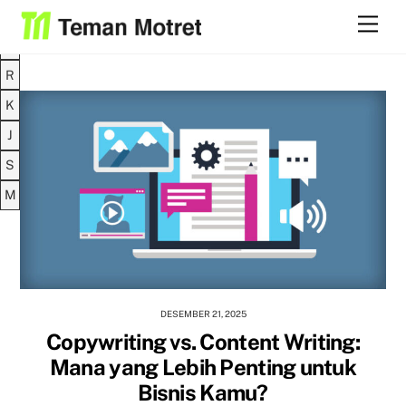
Skip
S
Men
to
S
content
R
K
J
S
M
DESEMBER 21, 2025
Copywriting vs. Content Writing:
Mana yang Lebih Penting untuk
Bisnis Kamu?