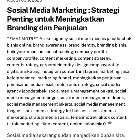
AGUSTUS 9, 2025
Sosial Media Marketing : Strategi
Penting untuk Meningkatkan
Branding dan Penjualan
Artikel
agency sosial media
,
bisnis jabodetabek
,
TEMANMOTRET
bisnis online
,
brand awareness
,
brand identity
,
branding bisnis
,
buildyourbrand
,
businessbranding
,
company profile
,
companyprofile
,
content marketing
,
content strategy
,
contentstrategy
,
corporateidentity
,
designcompanyprofile
,
digital marketing
,
instagram content
,
instagram marketing
,
jasa
kelola sosmed
,
marketing funnel
,
meningkatkan penjualan
,
pemasaran media sosial
,
reels
,
reels strategy
,
social media
agency jabodetabek
,
social media management bekasi
,
social
media management bogor
,
social media management depok
,
social media management jakarta
,
social media management
tangsel
,
social media strategy for business
,
sosial media
marketing
,
strategi media sosial
,
temanmotret
,
tiktok content
,
tiktok marketing
,
tiktokcontent
,
umkm indonesia
0
Sosial media sekarang sudah menjadi kehidupan kita.