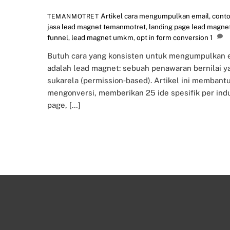
Artikel
cara mengumpulkan email
,
conto
TEMANMOTRET
jasa lead magnet temanmotret
,
landing page lead magne
funnel
,
lead magnet umkm
,
opt in form conversion
1
Butuh cara yang konsisten untuk mengumpulkan e
adalah lead magnet: sebuah penawaran bernilai 
sukarela (permission‑based). Artikel ini memba
mengonversi, memberikan 25 ide spesifik per indust
page, […]