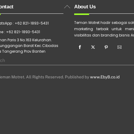
Back
ontact
About Us
To
Top
Teman Motret hadir sebagai solu
tsApp : +62 821-1893-5431
marketing terbaik untuk men
e : +62 821-1893-5431
visibilitas dan branding bisnis 
an Paris 3 No.163 Kelurahan.
unggangan Barat Kec.Cibodas
a Tangerang Prov.Banten
eman Motret. All Rights Reserved. Published by
www.EbyB.co.id