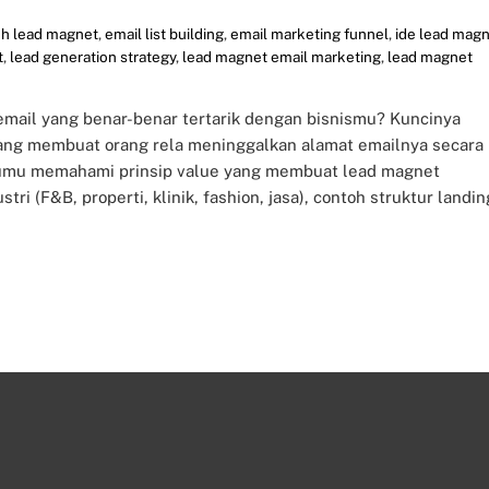
h lead magnet
,
email list building
,
email marketing funnel
,
ide lead mag
t
,
lead generation strategy
,
lead magnet email marketing
,
lead magnet
mail yang benar-benar tertarik dengan bisnismu? Kuncinya
yang membuat orang rela meninggalkan alamat emailnya secara
ntumu memahami prinsip value yang membuat lead magnet
ri (F&B, properti, klinik, fashion, jasa), contoh struktur landin