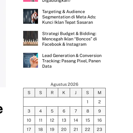
Digabungkan?
Targeting & Audience
Segmentation di Meta Ads:
Kunci Iklan Tepat Sasaran
Strategi Budget & Bidding:
Mencegah Iklan “Boncos” di
Facebook & Instagram
Lead Generation & Conversion
Tracking: Pasang Pixel, Panen
Data
Agustus 2026
S
S
R
K
J
S
M
1
2
e
3
4
5
6
7
8
9
10
11
12
13
14
15
16
17
18
19
20
21
22
23