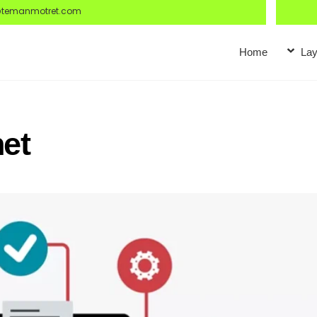
@temanmotret.com
Home
Lay
et