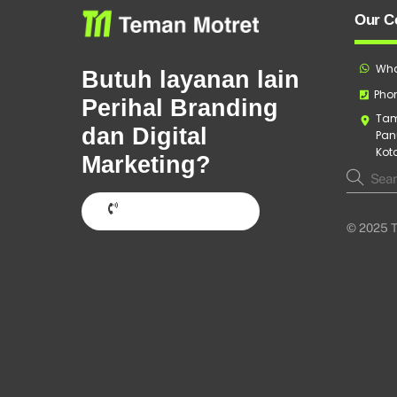
Our C
Wha
Butuh layanan lain
Phon
Perihal Branding
Tam
dan Digital
Pan
Kot
Marketing?
Hubungi Sekarang
© 2025 T