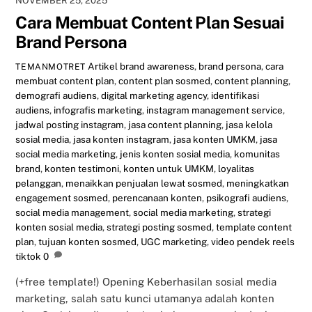
NOVEMBER 25, 2025
Cara Membuat Content Plan Sesuai
Brand Persona
Artikel
brand awareness
,
brand persona
,
cara
TEMANMOTRET
membuat content plan
,
content plan sosmed
,
content planning
,
demografi audiens
,
digital marketing agency
,
identifikasi
audiens
,
infografis marketing
,
instagram management service
,
jadwal posting instagram
,
jasa content planning
,
jasa kelola
sosial media
,
jasa konten instagram
,
jasa konten UMKM
,
jasa
social media marketing
,
jenis konten sosial media
,
komunitas
brand
,
konten testimoni
,
konten untuk UMKM
,
loyalitas
pelanggan
,
menaikkan penjualan lewat sosmed
,
meningkatkan
engagement sosmed
,
perencanaan konten
,
psikografi audiens
,
social media management
,
social media marketing
,
strategi
konten sosial media
,
strategi posting sosmed
,
template content
plan
,
tujuan konten sosmed
,
UGC marketing
,
video pendek reels
tiktok
0
(+free template!) Opening Keberhasilan sosial media
marketing, salah satu kunci utamanya adalah konten