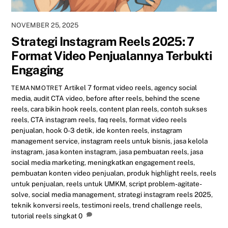
NOVEMBER 25, 2025
Strategi Instagram Reels 2025: 7
Format Video Penjualannya Terbukti
Engaging
Artikel
7 format video reels
,
agency social
TEMANMOTRET
media
,
audit CTA video
,
before after reels
,
behind the scene
reels
,
cara bikin hook reels
,
content plan reels
,
contoh sukses
reels
,
CTA instagram reels
,
faq reels
,
format video reels
penjualan
,
hook 0-3 detik
,
ide konten reels
,
instagram
management service
,
instagram reels untuk bisnis
,
jasa kelola
instagram
,
jasa konten instagram
,
jasa pembuatan reels
,
jasa
social media marketing
,
meningkatkan engagement reels
,
pembuatan konten video penjualan
,
produk highlight reels
,
reels
untuk penjualan
,
reels untuk UMKM
,
script problem-agitate-
solve
,
social media management
,
strategi instagram reels 2025
,
teknik konversi reels
,
testimoni reels
,
trend challenge reels
,
tutorial reels singkat
0