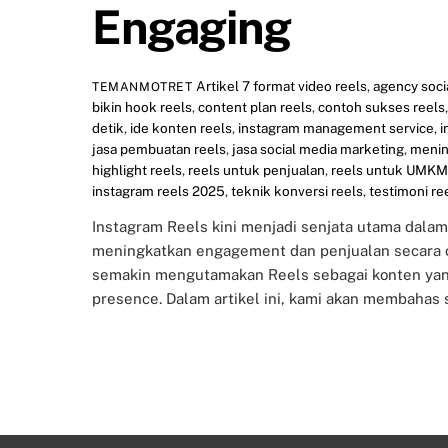
Engaging
Artikel
7 format video reels
,
agency soci
TEMANMOTRET
bikin hook reels
,
content plan reels
,
contoh sukses reels
detik
,
ide konten reels
,
instagram management service
,
i
jasa pembuatan reels
,
jasa social media marketing
,
menin
highlight reels
,
reels untuk penjualan
,
reels untuk UMKM
instagram reels 2025
,
teknik konversi reels
,
testimoni re
Instagram Reels kini menjadi senjata utama dalam 
meningkatkan engagement dan penjualan secara or
semakin mengutamakan Reels sebagai konten ya
presence. Dalam artikel ini, kami akan membahas s