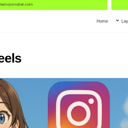
@temanmotret.com
Home
Lay
eels