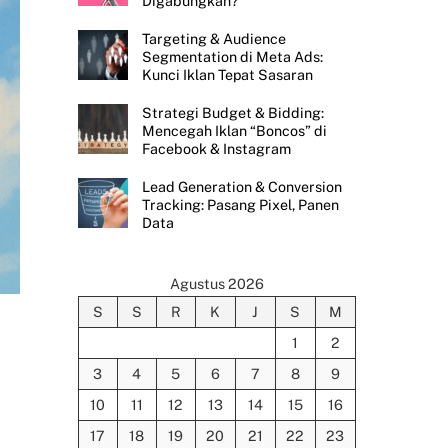
Digabungkan?
Targeting & Audience
Segmentation di Meta Ads:
Kunci Iklan Tepat Sasaran
Strategi Budget & Bidding:
Mencegah Iklan “Boncos” di
Facebook & Instagram
Lead Generation & Conversion
Tracking: Pasang Pixel, Panen
Data
Agustus 2026
S
S
R
K
J
S
M
1
2
3
4
5
6
7
8
9
10
11
12
13
14
15
16
17
18
19
20
21
22
23