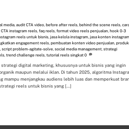
al media
,
audit CTA video
,
before after reels
,
behind the scene reels
,
car
,
CTA instagram reels
,
faq reels
,
format video reels penjualan
,
hook 0-3
nstagram reels untuk bisnis
,
jasa kelola instagram
,
jasa konten instagra
gkatkan engagement reels
,
pembuatan konten video penjualan
,
produk
,
script problem-agitate-solve
,
social media management
,
strategi
els
,
trend challenge reels
,
tutorial reels singkat
0
strategi digital marketing, khususnya untuk bisnis yang ingin
ganik maupun melalui iklan. Di tahun 2025, algoritma Instagr
ng mampu menjangkau audiens lebih luas dan memperkuat bra
trategi reels untuk bisnis yang […]