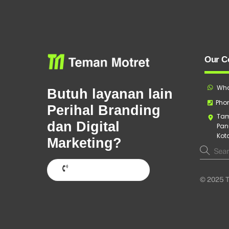
Our C
Wha
Butuh layanan lain
Phon
Perihal Branding
Tam
dan Digital
Pan
Kot
Marketing?
Hubungi Sekarang
© 2025 T