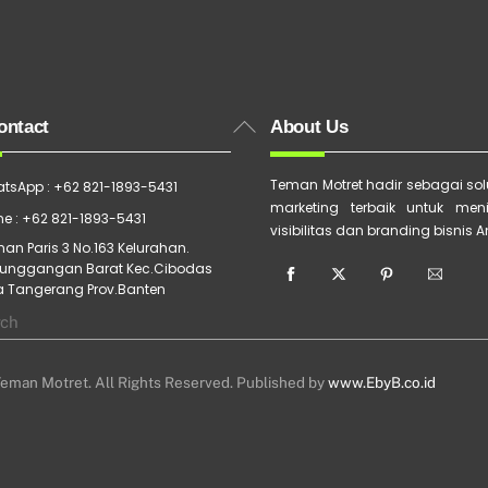
Back
ontact
About Us
To
Top
Teman Motret hadir sebagai solu
tsApp : +62 821-1893-5431
marketing terbaik untuk men
e : +62 821-1893-5431
visibilitas dan branding bisnis 
an Paris 3 No.163 Kelurahan.
unggangan Barat Kec.Cibodas
a Tangerang Prov.Banten
eman Motret. All Rights Reserved. Published by
www.EbyB.co.id