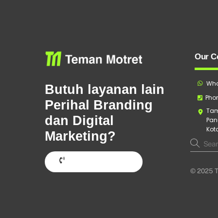
Our C
Wha
Butuh layanan lain
Phon
Perihal Branding
Tam
dan Digital
Pan
Kot
Marketing?
Hubungi Sekarang
© 2025 T