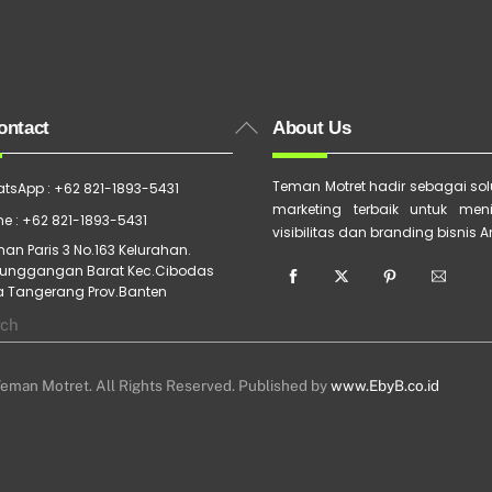
Back
ontact
About Us
To
Top
Teman Motret hadir sebagai solu
tsApp : +62 821-1893-5431
marketing terbaik untuk men
e : +62 821-1893-5431
visibilitas dan branding bisnis 
an Paris 3 No.163 Kelurahan.
unggangan Barat Kec.Cibodas
a Tangerang Prov.Banten
eman Motret. All Rights Reserved. Published by
www.EbyB.co.id