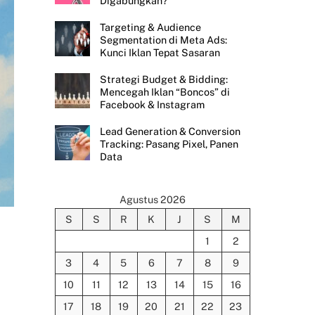
Digabungkan?
Targeting & Audience
Segmentation di Meta Ads:
Kunci Iklan Tepat Sasaran
Strategi Budget & Bidding:
Mencegah Iklan “Boncos” di
Facebook & Instagram
Lead Generation & Conversion
Tracking: Pasang Pixel, Panen
Data
Agustus 2026
S
S
R
K
J
S
M
1
2
3
4
5
6
7
8
9
10
11
12
13
14
15
16
17
18
19
20
21
22
23