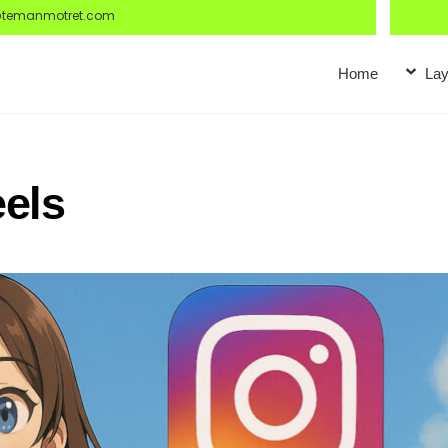
@temanmotret.com
Home
Lay
eels