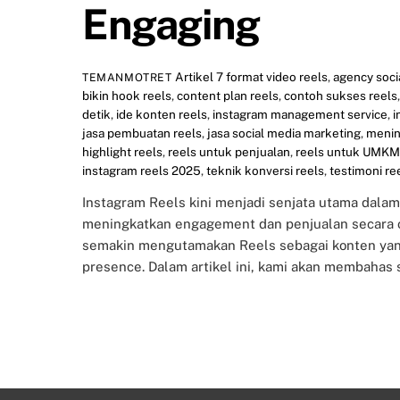
Engaging
Artikel
7 format video reels
,
agency soci
TEMANMOTRET
bikin hook reels
,
content plan reels
,
contoh sukses reels
detik
,
ide konten reels
,
instagram management service
,
i
jasa pembuatan reels
,
jasa social media marketing
,
menin
highlight reels
,
reels untuk penjualan
,
reels untuk UMKM
instagram reels 2025
,
teknik konversi reels
,
testimoni re
Instagram Reels kini menjadi senjata utama dalam 
meningkatkan engagement dan penjualan secara or
semakin mengutamakan Reels sebagai konten ya
presence. Dalam artikel ini, kami akan membahas s