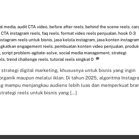
al media
,
audit CTA video
,
before after reels
,
behind the scene reels
,
car
,
CTA instagram reels
,
faq reels
,
format video reels penjualan
,
hook 0-3
nstagram reels untuk bisnis
,
jasa kelola instagram
,
jasa konten instagra
gkatkan engagement reels
,
pembuatan konten video penjualan
,
produk
,
script problem-agitate-solve
,
social media management
,
strategi
els
,
trend challenge reels
,
tutorial reels singkat
0
strategi digital marketing, khususnya untuk bisnis yang ingin
ganik maupun melalui iklan. Di tahun 2025, algoritma Instagr
ng mampu menjangkau audiens lebih luas dan memperkuat bra
trategi reels untuk bisnis yang […]