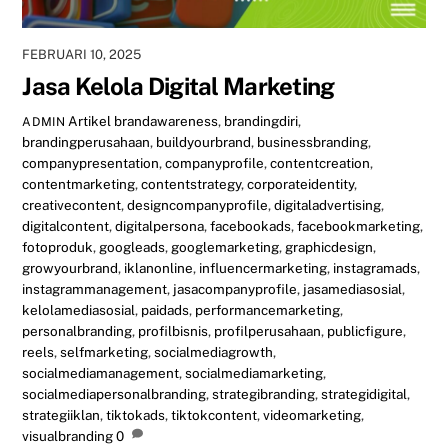
FEBRUARI 10, 2025
Jasa Kelola Digital Marketing
Artikel
brandawareness
,
brandingdiri
,
ADMIN
brandingperusahaan
,
buildyourbrand
,
businessbranding
,
companypresentation
,
companyprofile
,
contentcreation
,
contentmarketing
,
contentstrategy
,
corporateidentity
,
creativecontent
,
designcompanyprofile
,
digitaladvertising
,
digitalcontent
,
digitalpersona
,
facebookads
,
facebookmarketing
,
fotoproduk
,
googleads
,
googlemarketing
,
graphicdesign
,
growyourbrand
,
iklanonline
,
influencermarketing
,
instagramads
,
instagrammanagement
,
jasacompanyprofile
,
jasamediasosial
,
kelolamediasosial
,
paidads
,
performancemarketing
,
personalbranding
,
profilbisnis
,
profilperusahaan
,
publicfigure
,
reels
,
selfmarketing
,
socialmediagrowth
,
socialmediamanagement
,
socialmediamarketing
,
socialmediapersonalbranding
,
strategibranding
,
strategidigital
,
strategiiklan
,
tiktokads
,
tiktokcontent
,
videomarketing
,
visualbranding
0