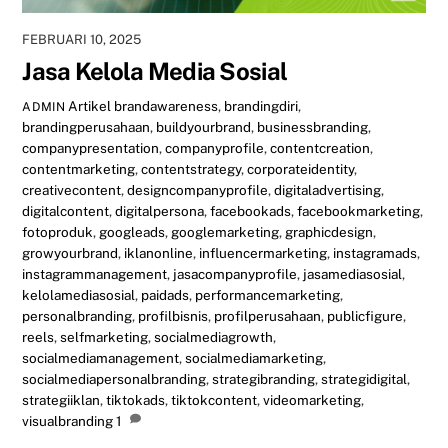
FEBRUARI 10, 2025
Jasa Kelola Media Sosial
Artikel
brandawareness
,
brandingdiri
,
ADMIN
brandingperusahaan
,
buildyourbrand
,
businessbranding
,
companypresentation
,
companyprofile
,
contentcreation
,
contentmarketing
,
contentstrategy
,
corporateidentity
,
creativecontent
,
designcompanyprofile
,
digitaladvertising
,
digitalcontent
,
digitalpersona
,
facebookads
,
facebookmarketing
,
fotoproduk
,
googleads
,
googlemarketing
,
graphicdesign
,
growyourbrand
,
iklanonline
,
influencermarketing
,
instagramads
,
instagrammanagement
,
jasacompanyprofile
,
jasamediasosial
,
kelolamediasosial
,
paidads
,
performancemarketing
,
personalbranding
,
profilbisnis
,
profilperusahaan
,
publicfigure
,
reels
,
selfmarketing
,
socialmediagrowth
,
socialmediamanagement
,
socialmediamarketing
,
socialmediapersonalbranding
,
strategibranding
,
strategidigital
,
strategiiklan
,
tiktokads
,
tiktokcontent
,
videomarketing
,
visualbranding
1