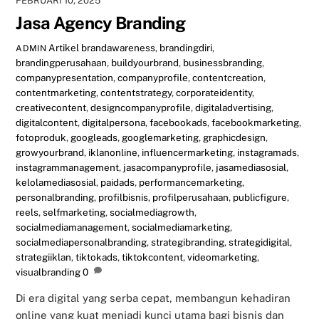
FEBRUARI 10, 2025
Jasa Agency Branding
Artikel
brandawareness
,
brandingdiri
,
ADMIN
brandingperusahaan
,
buildyourbrand
,
businessbranding
,
companypresentation
,
companyprofile
,
contentcreation
,
contentmarketing
,
contentstrategy
,
corporateidentity
,
creativecontent
,
designcompanyprofile
,
digitaladvertising
,
digitalcontent
,
digitalpersona
,
facebookads
,
facebookmarketing
,
fotoproduk
,
googleads
,
googlemarketing
,
graphicdesign
,
growyourbrand
,
iklanonline
,
influencermarketing
,
instagramads
,
instagrammanagement
,
jasacompanyprofile
,
jasamediasosial
,
kelolamediasosial
,
paidads
,
performancemarketing
,
personalbranding
,
profilbisnis
,
profilperusahaan
,
publicfigure
,
reels
,
selfmarketing
,
socialmediagrowth
,
socialmediamanagement
,
socialmediamarketing
,
socialmediapersonalbranding
,
strategibranding
,
strategidigital
,
strategiiklan
,
tiktokads
,
tiktokcontent
,
videomarketing
,
visualbranding
0
Di era digital yang serba cepat, membangun kehadiran
online yang kuat menjadi kunci utama bagi bisnis dan