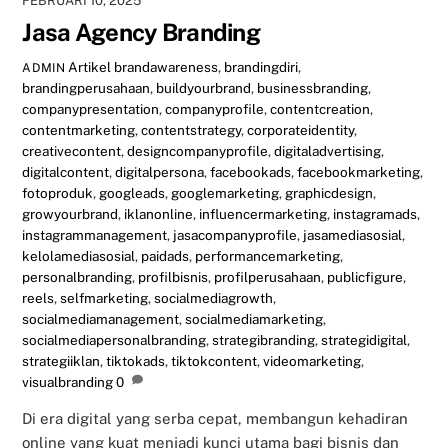
FEBRUARI 10, 2025
Jasa Agency Branding
Artikel
brandawareness
,
brandingdiri
,
ADMIN
brandingperusahaan
,
buildyourbrand
,
businessbranding
,
companypresentation
,
companyprofile
,
contentcreation
,
contentmarketing
,
contentstrategy
,
corporateidentity
,
creativecontent
,
designcompanyprofile
,
digitaladvertising
,
digitalcontent
,
digitalpersona
,
facebookads
,
facebookmarketing
,
fotoproduk
,
googleads
,
googlemarketing
,
graphicdesign
,
growyourbrand
,
iklanonline
,
influencermarketing
,
instagramads
,
instagrammanagement
,
jasacompanyprofile
,
jasamediasosial
,
kelolamediasosial
,
paidads
,
performancemarketing
,
personalbranding
,
profilbisnis
,
profilperusahaan
,
publicfigure
,
reels
,
selfmarketing
,
socialmediagrowth
,
socialmediamanagement
,
socialmediamarketing
,
socialmediapersonalbranding
,
strategibranding
,
strategidigital
,
strategiiklan
,
tiktokads
,
tiktokcontent
,
videomarketing
,
visualbranding
0
Di era digital yang serba cepat, membangun kehadiran
online yang kuat menjadi kunci utama bagi bisnis dan