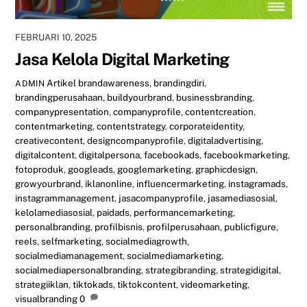
FEBRUARI 10, 2025
Jasa Kelola Digital Marketing
Artikel
brandawareness
,
brandingdiri
,
ADMIN
brandingperusahaan
,
buildyourbrand
,
businessbranding
,
companypresentation
,
companyprofile
,
contentcreation
,
contentmarketing
,
contentstrategy
,
corporateidentity
,
creativecontent
,
designcompanyprofile
,
digitaladvertising
,
digitalcontent
,
digitalpersona
,
facebookads
,
facebookmarketing
,
fotoproduk
,
googleads
,
googlemarketing
,
graphicdesign
,
growyourbrand
,
iklanonline
,
influencermarketing
,
instagramads
,
instagrammanagement
,
jasacompanyprofile
,
jasamediasosial
,
kelolamediasosial
,
paidads
,
performancemarketing
,
personalbranding
,
profilbisnis
,
profilperusahaan
,
publicfigure
,
reels
,
selfmarketing
,
socialmediagrowth
,
socialmediamanagement
,
socialmediamarketing
,
socialmediapersonalbranding
,
strategibranding
,
strategidigital
,
strategiiklan
,
tiktokads
,
tiktokcontent
,
videomarketing
,
visualbranding
0