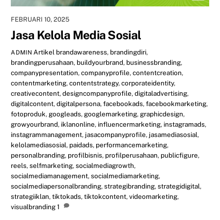
FEBRUARI 10, 2025
Jasa Kelola Media Sosial
Artikel
brandawareness
,
brandingdiri
,
ADMIN
brandingperusahaan
,
buildyourbrand
,
businessbranding
,
companypresentation
,
companyprofile
,
contentcreation
,
contentmarketing
,
contentstrategy
,
corporateidentity
,
creativecontent
,
designcompanyprofile
,
digitaladvertising
,
digitalcontent
,
digitalpersona
,
facebookads
,
facebookmarketing
,
fotoproduk
,
googleads
,
googlemarketing
,
graphicdesign
,
growyourbrand
,
iklanonline
,
influencermarketing
,
instagramads
,
instagrammanagement
,
jasacompanyprofile
,
jasamediasosial
,
kelolamediasosial
,
paidads
,
performancemarketing
,
personalbranding
,
profilbisnis
,
profilperusahaan
,
publicfigure
,
reels
,
selfmarketing
,
socialmediagrowth
,
socialmediamanagement
,
socialmediamarketing
,
socialmediapersonalbranding
,
strategibranding
,
strategidigital
,
strategiiklan
,
tiktokads
,
tiktokcontent
,
videomarketing
,
visualbranding
1