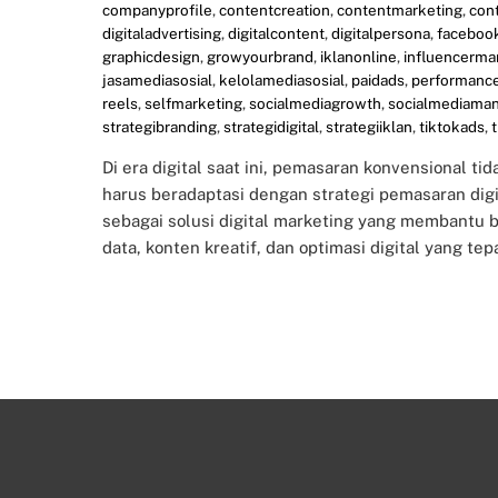
companyprofile
,
contentcreation
,
contentmarketing
,
con
digitaladvertising
,
digitalcontent
,
digitalpersona
,
faceboo
graphicdesign
,
growyourbrand
,
iklanonline
,
influencerma
jasamediasosial
,
kelolamediasosial
,
paidads
,
performanc
reels
,
selfmarketing
,
socialmediagrowth
,
socialmediama
strategibranding
,
strategidigital
,
strategiiklan
,
tiktokads
,
Di era digital saat ini, pemasaran konvensional t
harus beradaptasi dengan strategi pemasaran digit
sebagai solusi digital marketing yang membantu 
data, konten kreatif, dan optimasi digital yang tep