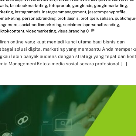
kads
,
facebookmarketing
,
fotoproduk
,
googleads
,
googlemarketing
,
rketing
,
instagramads
,
instagrammanagement
,
jasacompanyprofile
,
emarketing
,
personalbranding
,
profilbisnis
,
profilperusahaan
,
publicfigur
nagement
,
socialmediamarketing
,
socialmediapersonalbranding
,
tiktokcontent
,
videomarketing
,
visualbranding
0
iran online yang kuat menjadi kunci utama bagi bisnis dan
sebagai solusi digital marketing yang membantu Anda memperk
kau lebih banyak audiens dengan strategi yang tepat dan kon
dia ManagementKelola media sosial secara profesional […]