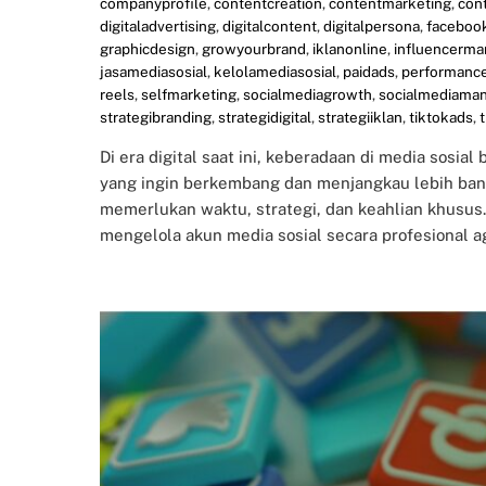
companyprofile
,
contentcreation
,
contentmarketing
,
con
digitaladvertising
,
digitalcontent
,
digitalpersona
,
faceboo
graphicdesign
,
growyourbrand
,
iklanonline
,
influencerma
jasamediasosial
,
kelolamediasosial
,
paidads
,
performanc
reels
,
selfmarketing
,
socialmediagrowth
,
socialmediama
strategibranding
,
strategidigital
,
strategiiklan
,
tiktokads
,
Di era digital saat ini, keberadaan di media sosial
yang ingin berkembang dan menjangkau lebih bany
memerlukan waktu, strategi, dan keahlian khusus
mengelola akun media sosial secara profesional ag