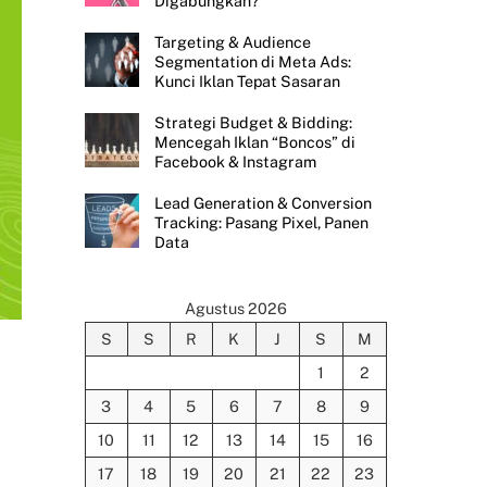
Digabungkan?
Targeting & Audience
Segmentation di Meta Ads:
Kunci Iklan Tepat Sasaran
Strategi Budget & Bidding:
Mencegah Iklan “Boncos” di
Facebook & Instagram
Lead Generation & Conversion
Tracking: Pasang Pixel, Panen
Data
Agustus 2026
S
S
R
K
J
S
M
1
2
3
4
5
6
7
8
9
10
11
12
13
14
15
16
17
18
19
20
21
22
23