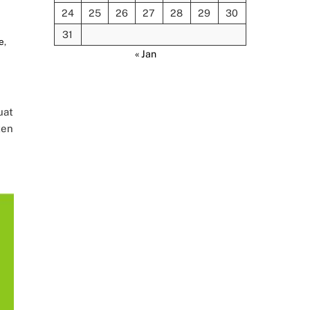
24
25
26
27
28
29
30
31
e
,
« Jan
uat
ten