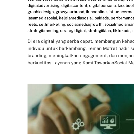
digitaladvertising
,
digitalcontent
,
digitalpersona
,
faceboo
graphicdesign
,
growyourbrand
,
iklanonline
,
influencerma
jasamediasosial
,
kelolamediasosial
,
paidads
,
performanc
reels
,
selfmarketing
,
socialmediagrowth
,
socialmediama
strategibranding
,
strategidigital
,
strategiiklan
,
tiktokads
,
Di era digital yang serba cepat, membangun kehad
individu untuk berkembang. Teman Motret hadir 
branding, meningkatkan engagement, dan menjang
berkualitas.Layanan yang Kami TawarkanSocial Me