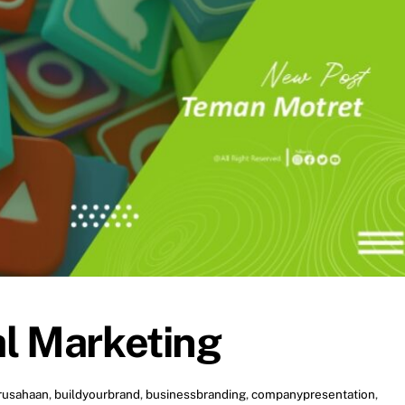
al Marketing
rusahaan
,
buildyourbrand
,
businessbranding
,
companypresentation
,