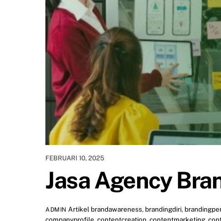
FEBRUARI 10, 2025
Jasa Agency Bra
Artikel
brandawareness
,
brandingdiri
,
brandingpe
ADMIN
companyprofile
,
contentcreation
,
contentmarketing
,
con