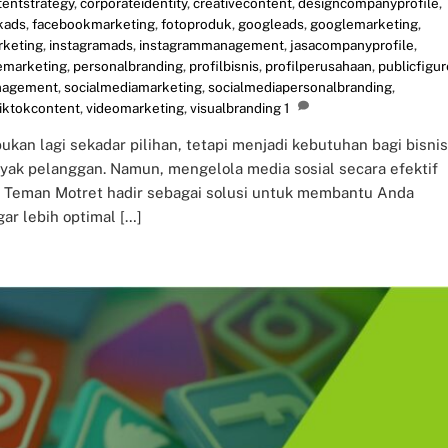
tentstrategy
,
corporateidentity
,
creativecontent
,
designcompanyprofile
,
kads
,
facebookmarketing
,
fotoproduk
,
googleads
,
googlemarketing
,
rketing
,
instagramads
,
instagrammanagement
,
jasacompanyprofile
,
emarketing
,
personalbranding
,
profilbisnis
,
profilperusahaan
,
publicfigur
nagement
,
socialmediamarketing
,
socialmediapersonalbranding
,
tiktokcontent
,
videomarketing
,
visualbranding
1
 bukan lagi sekadar pilihan, tetapi menjadi kebutuhan bagi bisnis
ak pelanggan. Namun, mengelola media sosial secara efektif
. Teman Motret hadir sebagai solusi untuk membantu Anda
ar lebih optimal […]