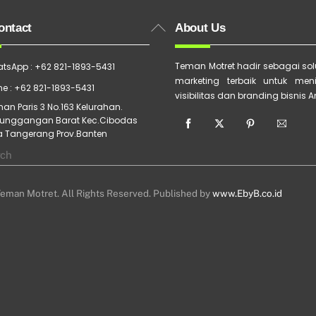
Back
ontact
About Us
To
Top
Teman Motret hadir sebagai solu
tsApp : +62 821-1893-5431
marketing terbaik untuk men
e : +62 821-1893-5431
visibilitas dan branding bisnis 
an Paris 3 No.163 Kelurahan.
unggangan Barat Kec.Cibodas
a Tangerang Prov.Banten
eman Motret. All Rights Reserved. Published by
www.EbyB.co.id