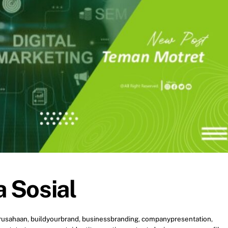
a Sosial
rusahaan
,
buildyourbrand
,
businessbranding
,
companypresentation
,