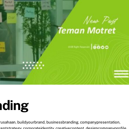
nding
rusahaan
,
buildyourbrand
,
businessbranding
,
companypresentation
,
tentstrategy
,
corporateidentity
,
creativecontent
,
designcompanyprofile
,