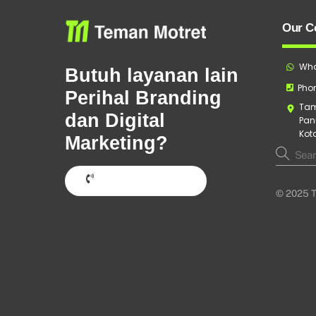
Our C
Wha
Butuh layanan lain
Phon
Perihal Branding
Tam
dan Digital
Pan
Kot
Marketing?
Hubungi Sekarang
© 2025 T