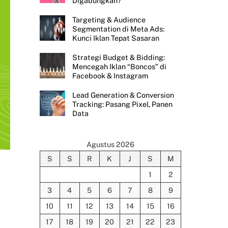
Digabungkan?
Targeting & Audience
Segmentation di Meta Ads:
Kunci Iklan Tepat Sasaran
Strategi Budget & Bidding:
Mencegah Iklan “Boncos” di
Facebook & Instagram
Lead Generation & Conversion
Tracking: Pasang Pixel, Panen
Data
Agustus 2026
S
S
R
K
J
S
M
1
2
3
4
5
6
7
8
9
10
11
12
13
14
15
16
17
18
19
20
21
22
23