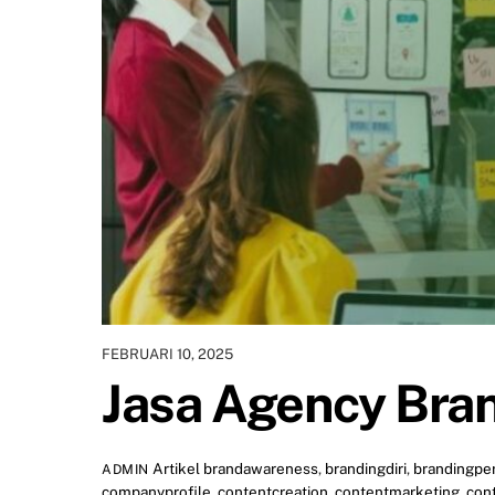
FEBRUARI 10, 2025
Jasa Agency Bra
Artikel
brandawareness
,
brandingdiri
,
brandingpe
ADMIN
companyprofile
,
contentcreation
,
contentmarketing
,
con