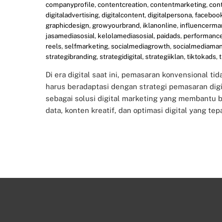
companyprofile
,
contentcreation
,
contentmarketing
,
con
digitaladvertising
,
digitalcontent
,
digitalpersona
,
faceboo
graphicdesign
,
growyourbrand
,
iklanonline
,
influencerma
jasamediasosial
,
kelolamediasosial
,
paidads
,
performanc
reels
,
selfmarketing
,
socialmediagrowth
,
socialmediama
strategibranding
,
strategidigital
,
strategiiklan
,
tiktokads
,
Di era digital saat ini, pemasaran konvensional t
harus beradaptasi dengan strategi pemasaran digit
sebagai solusi digital marketing yang membantu 
data, konten kreatif, dan optimasi digital yang tep