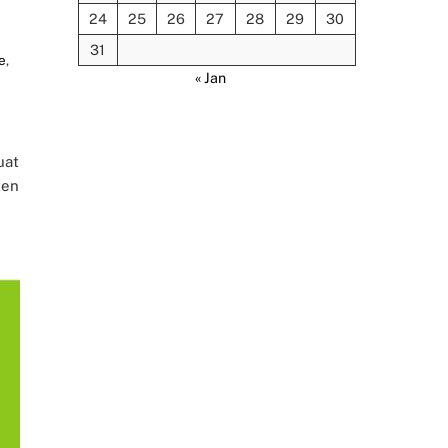
24
25
26
27
28
29
30
31
e
,
« Jan
uat
ten