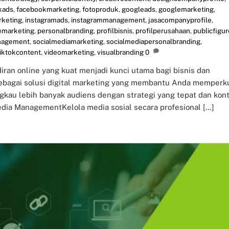
kads
,
facebookmarketing
,
fotoproduk
,
googleads
,
googlemarketing
,
rketing
,
instagramads
,
instagrammanagement
,
jasacompanyprofile
,
emarketing
,
personalbranding
,
profilbisnis
,
profilperusahaan
,
publicfigur
nagement
,
socialmediamarketing
,
socialmediapersonalbranding
,
tiktokcontent
,
videomarketing
,
visualbranding
0
iran online yang kuat menjadi kunci utama bagi bisnis dan
sebagai solusi digital marketing yang membantu Anda memperk
kau lebih banyak audiens dengan strategi yang tepat dan kon
dia ManagementKelola media sosial secara profesional […]