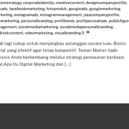
tentstrategy
,
corporateidentity
,
creativecontent
,
designcompanyprofile
,
kads
,
facebookmarketing
,
fotoproduk
,
googleads
,
googlemarketing
,
rketing
,
instagramads
,
instagrammanagement
,
jasacompanyprofile
,
emarketing
,
personalbranding
,
profilbisnis
,
profilperusahaan
,
publicfigur
nagement
,
socialmediamarketing
,
socialmediapersonalbranding
,
tiktokcontent
,
videomarketing
,
visualbranding
0
idak lagi cukup untuk menjangkau pelanggan secara luas. Bisnis
al yang efektif agar tetap kompetitif. Teman Motret hadir
bisnis Anda berkembang melalui strategi pemasaran berbasis
at.Apa Itu Digital Marketing dan […]