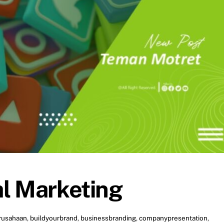
al Marketing
rusahaan
,
buildyourbrand
,
businessbranding
,
companypresentation
,