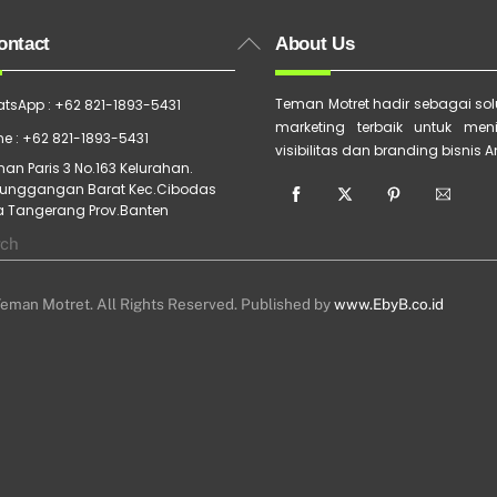
Back
ontact
About Us
To
Top
Teman Motret hadir sebagai solu
tsApp : +62 821-1893-5431
marketing terbaik untuk men
e : +62 821-1893-5431
visibilitas dan branding bisnis 
an Paris 3 No.163 Kelurahan.
unggangan Barat Kec.Cibodas
a Tangerang Prov.Banten
eman Motret. All Rights Reserved. Published by
www.EbyB.co.id