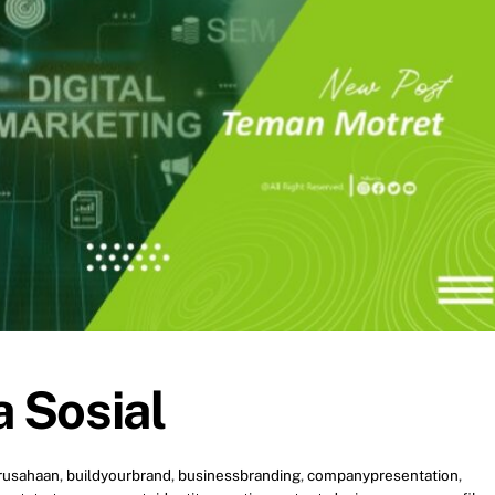
a Sosial
rusahaan
,
buildyourbrand
,
businessbranding
,
companypresentation
,