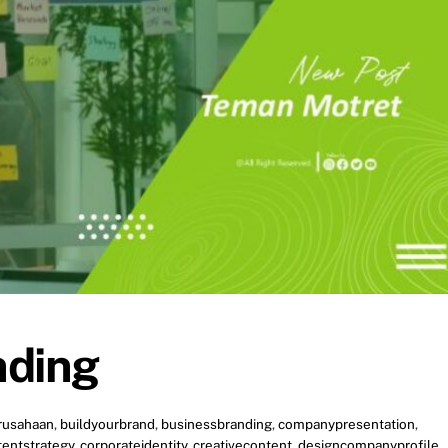
nding
rusahaan
,
buildyourbrand
,
businessbranding
,
companypresentation
,
tentstrategy
,
corporateidentity
,
creativecontent
,
designcompanyprofile
,