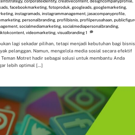
tentstrategy
,
corporateidentity
,
creativecontent
,
designcompanyprofile
,
kads
,
facebookmarketing
,
fotoproduk
,
googleads
,
googlemarketing
,
rketing
,
instagramads
,
instagrammanagement
,
jasacompanyprofile
,
emarketing
,
personalbranding
,
profilbisnis
,
profilperusahaan
,
publicfigur
nagement
,
socialmediamarketing
,
socialmediapersonalbranding
,
tiktokcontent
,
videomarketing
,
visualbranding
1
 bukan lagi sekadar pilihan, tetapi menjadi kebutuhan bagi bisnis
ak pelanggan. Namun, mengelola media sosial secara efektif
. Teman Motret hadir sebagai solusi untuk membantu Anda
ar lebih optimal […]