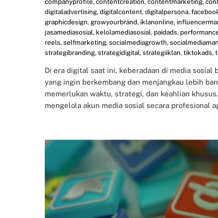
companyprofile
,
contentcreation
,
contentmarketing
,
con
digitaladvertising
,
digitalcontent
,
digitalpersona
,
faceboo
graphicdesign
,
growyourbrand
,
iklanonline
,
influencerma
jasamediasosial
,
kelolamediasosial
,
paidads
,
performanc
reels
,
selfmarketing
,
socialmediagrowth
,
socialmediama
strategibranding
,
strategidigital
,
strategiiklan
,
tiktokads
,
Di era digital saat ini, keberadaan di media sosial
yang ingin berkembang dan menjangkau lebih bany
memerlukan waktu, strategi, dan keahlian khusus
mengelola akun media sosial secara profesional ag