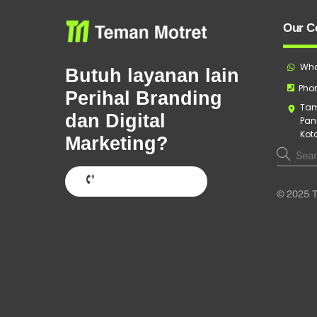
Our C
Wha
Butuh layanan lain
Phon
Perihal Branding
Tam
dan Digital
Pan
Kot
Marketing?
Hubungi Sekarang
© 2025 T