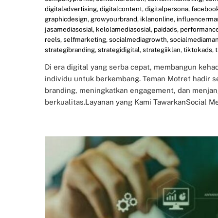
digitaladvertising
,
digitalcontent
,
digitalpersona
,
faceboo
graphicdesign
,
growyourbrand
,
iklanonline
,
influencerma
jasamediasosial
,
kelolamediasosial
,
paidads
,
performanc
reels
,
selfmarketing
,
socialmediagrowth
,
socialmediama
strategibranding
,
strategidigital
,
strategiiklan
,
tiktokads
,
Di era digital yang serba cepat, membangun kehad
individu untuk berkembang. Teman Motret hadir 
branding, meningkatkan engagement, dan menjang
berkualitas.Layanan yang Kami TawarkanSocial Me