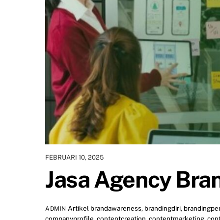
FEBRUARI 10, 2025
Jasa Agency Bra
Artikel
brandawareness
,
brandingdiri
,
brandingpe
ADMIN
companyprofile
,
contentcreation
,
contentmarketing
,
con