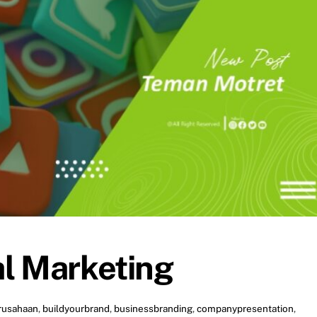
al Marketing
rusahaan
,
buildyourbrand
,
businessbranding
,
companypresentation
,