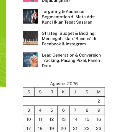
Digabungkan?
Targeting & Audience
Segmentation di Meta Ads:
Kunci Iklan Tepat Sasaran
Strategi Budget & Bidding:
Mencegah Iklan “Boncos” di
Facebook & Instagram
Lead Generation & Conversion
Tracking: Pasang Pixel, Panen
Data
Agustus 2026
S
S
R
K
J
S
M
1
2
3
4
5
6
7
8
9
10
11
12
13
14
15
16
17
18
19
20
21
22
23