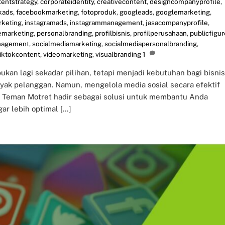
tentstrategy
,
corporateidentity
,
creativecontent
,
designcompanyprofile
,
kads
,
facebookmarketing
,
fotoproduk
,
googleads
,
googlemarketing
,
rketing
,
instagramads
,
instagrammanagement
,
jasacompanyprofile
,
emarketing
,
personalbranding
,
profilbisnis
,
profilperusahaan
,
publicfigur
nagement
,
socialmediamarketing
,
socialmediapersonalbranding
,
tiktokcontent
,
videomarketing
,
visualbranding
1
 bukan lagi sekadar pilihan, tetapi menjadi kebutuhan bagi bisnis
ak pelanggan. Namun, mengelola media sosial secara efektif
. Teman Motret hadir sebagai solusi untuk membantu Anda
ar lebih optimal […]