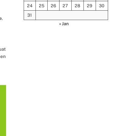
24
25
26
27
28
29
30
31
e
,
« Jan
uat
ten