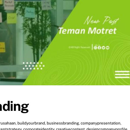
nding
rusahaan
,
buildyourbrand
,
businessbranding
,
companypresentation
,
tentstrategy
,
corporateidentity
,
creativecontent
,
designcompanyprofile
,