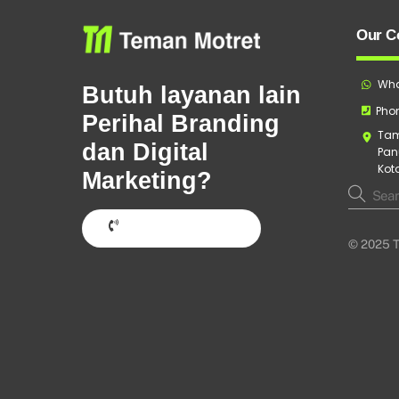
Our C
Wha
Butuh layanan lain
Phon
Perihal Branding
Tam
dan Digital
Pan
Kot
Marketing?
Hubungi Sekarang
© 2025 T