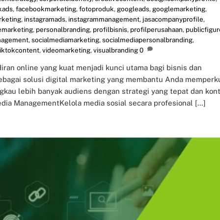
kads
,
facebookmarketing
,
fotoproduk
,
googleads
,
googlemarketing
,
rketing
,
instagramads
,
instagrammanagement
,
jasacompanyprofile
,
emarketing
,
personalbranding
,
profilbisnis
,
profilperusahaan
,
publicfigur
nagement
,
socialmediamarketing
,
socialmediapersonalbranding
,
tiktokcontent
,
videomarketing
,
visualbranding
0
iran online yang kuat menjadi kunci utama bagi bisnis dan
sebagai solusi digital marketing yang membantu Anda memperk
kau lebih banyak audiens dengan strategi yang tepat dan kon
dia ManagementKelola media sosial secara profesional […]