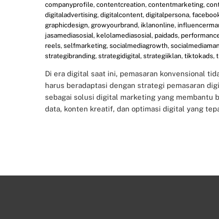
companyprofile
,
contentcreation
,
contentmarketing
,
con
digitaladvertising
,
digitalcontent
,
digitalpersona
,
faceboo
graphicdesign
,
growyourbrand
,
iklanonline
,
influencerma
jasamediasosial
,
kelolamediasosial
,
paidads
,
performanc
reels
,
selfmarketing
,
socialmediagrowth
,
socialmediama
strategibranding
,
strategidigital
,
strategiiklan
,
tiktokads
,
Di era digital saat ini, pemasaran konvensional t
harus beradaptasi dengan strategi pemasaran digit
sebagai solusi digital marketing yang membantu 
data, konten kreatif, dan optimasi digital yang tep