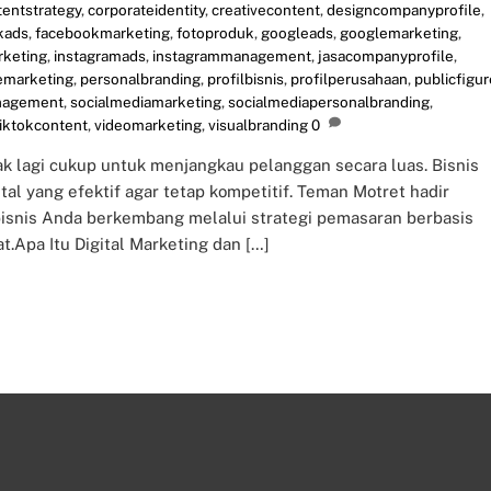
tentstrategy
,
corporateidentity
,
creativecontent
,
designcompanyprofile
,
kads
,
facebookmarketing
,
fotoproduk
,
googleads
,
googlemarketing
,
rketing
,
instagramads
,
instagrammanagement
,
jasacompanyprofile
,
emarketing
,
personalbranding
,
profilbisnis
,
profilperusahaan
,
publicfigur
nagement
,
socialmediamarketing
,
socialmediapersonalbranding
,
tiktokcontent
,
videomarketing
,
visualbranding
0
idak lagi cukup untuk menjangkau pelanggan secara luas. Bisnis
al yang efektif agar tetap kompetitif. Teman Motret hadir
bisnis Anda berkembang melalui strategi pemasaran berbasis
at.Apa Itu Digital Marketing dan […]