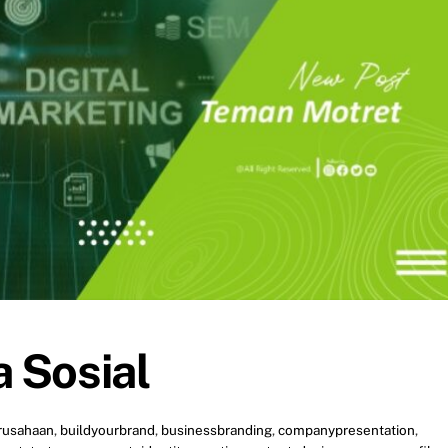
a Sosial
rusahaan
,
buildyourbrand
,
businessbranding
,
companypresentation
,