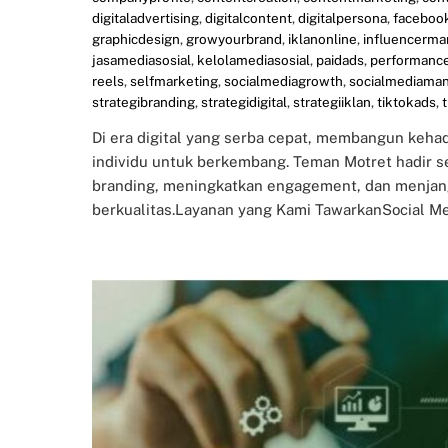
digitaladvertising
,
digitalcontent
,
digitalpersona
,
faceboo
graphicdesign
,
growyourbrand
,
iklanonline
,
influencerma
jasamediasosial
,
kelolamediasosial
,
paidads
,
performanc
reels
,
selfmarketing
,
socialmediagrowth
,
socialmediama
strategibranding
,
strategidigital
,
strategiiklan
,
tiktokads
,
Di era digital yang serba cepat, membangun kehad
individu untuk berkembang. Teman Motret hadir 
branding, meningkatkan engagement, dan menjang
berkualitas.Layanan yang Kami TawarkanSocial Me