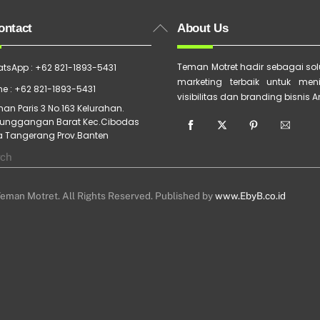
Back
ontact
About Us
To
Top
Teman Motret hadir sebagai solu
tsApp : +62 821-1893-5431
marketing terbaik untuk men
e : +62 821-1893-5431
visibilitas dan branding bisnis 
an Paris 3 No.163 Kelurahan.
unggangan Barat Kec.Cibodas
a Tangerang Prov.Banten
eman Motret. All Rights Reserved. Published by
www.EbyB.co.id